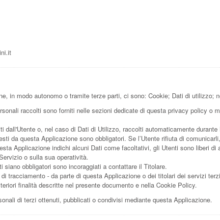
ni.it
one, in modo autonomo o tramite terze parti, ci sono: Cookie; Dati di utilizzo
sonali raccolti sono forniti nelle sezioni dedicate di questa privacy policy o me
i dall'Utente o, nel caso di Dati di Utilizzo, raccolti automaticamente durante
iesti da questa Applicazione sono obbligatori. Se l’Utente rifiuta di comunicar
uesta Applicazione indichi alcuni Dati come facoltativi, gli Utenti sono liberi d
ervizio o sulla sua operatività.
 siano obbligatori sono incoraggiati a contattare il Titolare.
i di tracciamento - da parte di questa Applicazione o dei titolari dei servizi terz
e ulteriori finalità descritte nel presente documento e nella Cookie Policy.
onali di terzi ottenuti, pubblicati o condivisi mediante questa Applicazione.