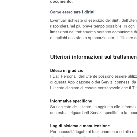
documento.
Come esercitare i diritti
Eventuali richieste di esercizio dei diritti dell'Ut
risponderà nel più breve tempo possibile, in ogni 
limitazioni del trattamento saranno comunicate dal
o implichi uno sforzo sproporzionato. Il Titolare co
Ulteriori informazioni sul trattamen
Difesa in giudizio
I Dati Personali dell’Utente possono essere utilizz
di questa Applicazione o dei Servizi connessi da 
L’Utente dichiara di essere consapevole che il Tit
Informative specifiche
Su richiesta dell’Utente, in aggiunta alle informa
contestuali riguardanti Servizi specifici, o la racc
Log di sistema e manutenzione
Per necessità legate al funzionamento ed alla manu