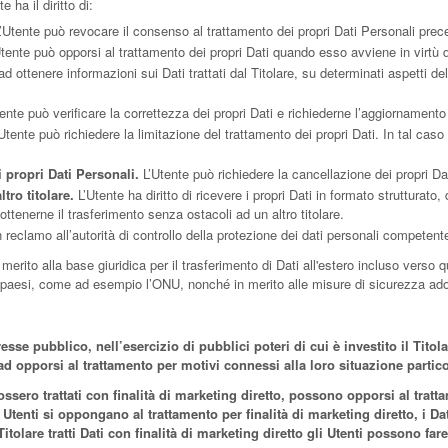
e ha il diritto di:
’Utente può revocare il consenso al trattamento dei propri Dati Personali pr
tente può opporsi al trattamento dei propri Dati quando esso avviene in virtù 
 ad ottenere informazioni sui Dati trattati dal Titolare, su determinati aspetti d
ente può verificare la correttezza dei propri Dati e richiederne l’aggiornamento
Utente può richiedere la limitazione del trattamento dei propri Dati. In tal caso i
 propri Dati Personali.
L’Utente può richiedere la cancellazione dei propri Dat
ltro titolare.
L’Utente ha diritto di ricevere i propri Dati in formato strutturato
ottenerne il trasferimento senza ostacoli ad un altro titolare.
reclamo all’autorità di controllo della protezione dei dati personali competente
n merito alla base giuridica per il trasferimento di Dati all'estero incluso verso
iù paesi, come ad esempio l’ONU, nonché in merito alle misure di sicurezza adott
resse pubblico, nell’esercizio di pubblici poteri di cui è investito il Tit
o ad opporsi al trattamento per motivi connessi alla loro situazione partico
 fossero trattati con finalità di marketing diretto, possono opporsi al tr
Utenti si oppongano al trattamento per finalità di marketing diretto, i D
 Titolare tratti Dati con finalità di marketing diretto gli Utenti possono far