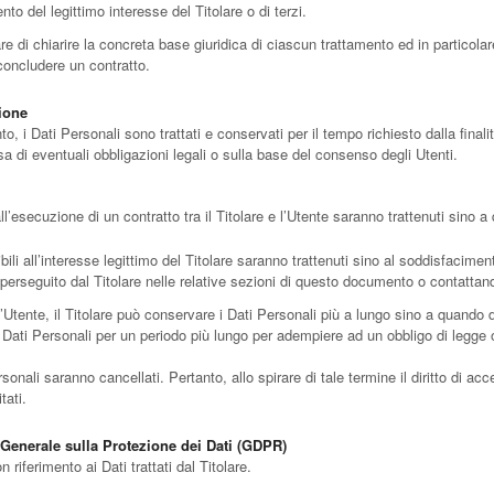
to del legittimo interesse del Titolare o di terzi.
 di chiarire la concreta base giuridica di ciascun trattamento ed in particolare
concludere un contratto.
zione
i Dati Personali sono trattati e conservati per il tempo richiesto dalla finalit
a di eventuali obbligazioni legali o sulla base del consenso degli Utenti.
all’esecuzione di un contratto tra il Titolare e l’Utente saranno trattenuti sino
ibili all’interesse legittimo del Titolare saranno trattenuti sino al soddisfacimen
o perseguito dal Titolare nelle relative sezioni di questo documento o contattando
Utente, il Titolare può conservare i Dati Personali più a lungo sino a quando 
Dati Personali per un periodo più lungo per adempiere ad un obbligo di legge o 
nali saranno cancellati. Pertanto, allo spirare di tale termine il diritto di acces
tati.
o Generale sulla Protezione dei Dati (GDPR)
 riferimento ai Dati trattati dal Titolare.