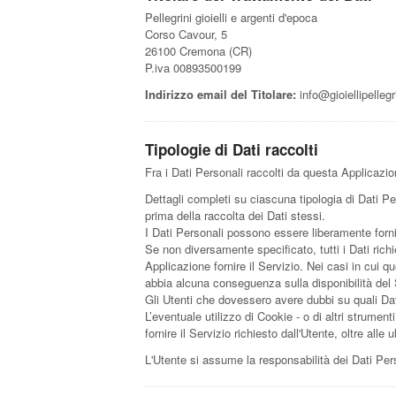
Pellegrini gioielli e argenti d'epoca
Corso Cavour, 5
26100 Cremona (CR)
P.iva 00893500199
Indirizzo email del Titolare:
info@gioiellipellegri
Tipologie di Dati raccolti
Fra i Dati Personali raccolti da questa Applicazi
Dettagli completi su ciascuna tipologia di Dati Per
prima della raccolta dei Dati stessi.
I Dati Personali possono essere liberamente fornit
Se non diversamente specificato, tutti i Dati rich
Applicazione fornire il Servizio. Nei casi in cui q
abbia alcuna conseguenza sulla disponibilità del S
Gli Utenti che dovessero avere dubbi su quali Dati
L’eventuale utilizzo di Cookie - o di altri strument
fornire il Servizio richiesto dall'Utente, oltre all
L'Utente si assume la responsabilità dei Dati Pers