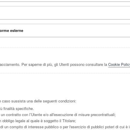
forme esterne
racciamento. Per saperne di più, gli Utenti possono consultare la
Cookie Polic
e in caso sussista una delle seguenti condizioni:
ù finalità specifiche.
 un contratto con l’Utente e/o all'esecuzione di misure precontrattuali;
obbligo legale al quale è soggetto il Titolare;
i un compito di interesse pubblico o per l'esercizio di pubblici poteri di cui è in