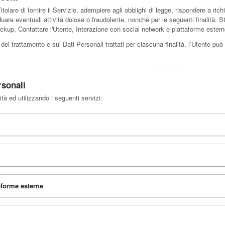
tolare di fornire il Servizio, adempiere agli obblighi di legge, rispondere a richi
ividuare eventuali attività dolose o fraudolente, nonché per le seguenti finalità: 
ckup, Contattare l'Utente, Interazione con social network e piattaforme estern
 del trattamento e sui Dati Personali trattati per ciascuna finalità, l’Utente può
rsonali
ità ed utilizzando i seguenti servizi:
aforme esterne