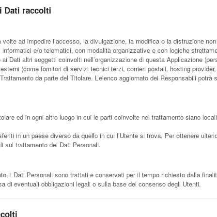
 Dati raccolti
a volte ad impedire l’accesso, la divulgazione, la modifica o la distruzione non
informatici e/o telematici, con modalità organizzative e con logiche strettament
o ai Dati altri soggetti coinvolti nell’organizzazione di questa Applicazione (
esterni (come fornitori di servizi tecnici terzi, corrieri postali, hosting provi
rattamento da parte del Titolare. L’elenco aggiornato dei Responsabili potrà s
tolare ed in ogni altro luogo in cui le parti coinvolte nel trattamento siano locali
feriti in un paese diverso da quello in cui l’Utente si trova. Per ottenere ulteri
gli sul trattamento dei Dati Personali.
i Dati Personali sono trattati e conservati per il tempo richiesto dalla finalit
a di eventuali obbligazioni legali o sulla base del consenso degli Utenti.
colti