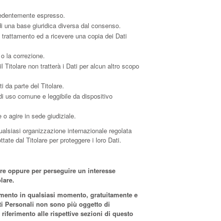
ecedentemente espresso.
di una base giuridica diversa dal consenso.
el trattamento ed a ricevere una copia dei Dati
 o la correzione.
l Titolare non tratterà i Dati per alcun altro scopo
i da parte del Titolare.
, di uso comune e leggibile da dispositivo
 o agire in sede giudiziale.
 qualsiasi organizzazione internazionale regolata
ate dal Titolare per proteggere i loro Dati.
olare oppure per perseguire un interesse
lare.
attamento in qualsiasi momento, gratuitamente e
ati Personali non sono più oggetto di
e riferimento alle rispettive sezioni di questo