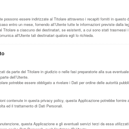
ente possono essere indirizzate al Titolare attraverso i recapiti forniti in questo
caso entro un mese, fornendo all’Utente tutte le informazioni previste dalla leg
 Titolare a ciascuno dei destinatari, se esistenti, a cui sono stati trasmessi i 
munica all'Utente tali destinatari qualora egli lo richieda.
to
ati da parte del Titolare in giudizio o nelle fasi preparatorie alla sua eventuale
parte dell’Utente.
olare potrebbe essere obbligato a rivelare i Dati per ordine delle autorità pubbl
zioni contenute in questa privacy policy, questa Applicazione potrebbe fornire a
olta ed il trattamento di Dati Personali.
tenzione, questa Applicazione e gli eventuali servizi terzi da essa utilizzati 