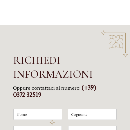
RICHIEDI
INFORMAZIONI
(+39)
Oppure contattaci al numero:
0372 32519
N
a
N
C
m
o
o
E
T
e