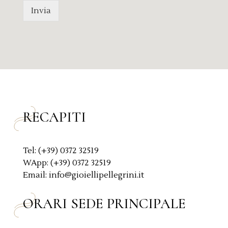
s
a
Invia
a
c
g
y
g
P
i
o
o
l
*
i
c
y
*
RECAPITI
Tel: (+39) 0372 32519
WApp: (+39) 0372 32519
Email: info@gioiellipellegrini.it
ORARI SEDE PRINCIPALE