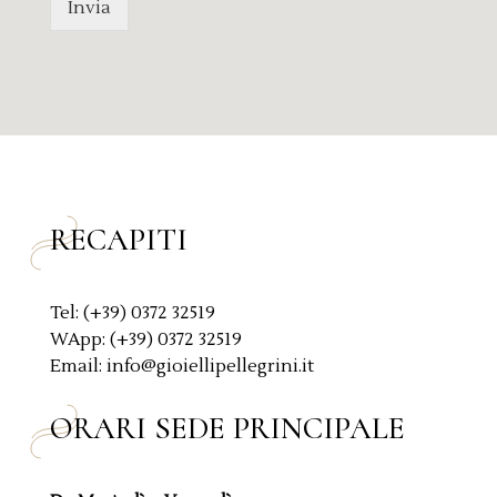
Invia
a
c
g
y
g
P
i
o
o
l
*
i
c
y
*
RECAPITI
Tel: (+39) 0372 32519
WApp: (+39) 0372 32519
Email: info@gioiellipellegrini.it
ORARI SEDE PRINCIPALE